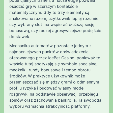
potencjalnych trafień, a house edge pozwala
osadzić grę w szerszym kontekście
matematycznym. Gdy te trzy elementy są
analizowane razem, użytkownik lepiej rozumie,
czy wybrany slot ma wspierać dłuższą sesję
bonusową, czy raczej agresywniejsze podejście
do stawek.
Mechanika automatów pozostaje jednym z
najmocniejszych punktów doświadczenia
oferowanego przez IceBet Casino, ponieważ to
właśnie tutaj spotykają się symbole specjalne,
mnożniki, rundy bonusowe i tempo obrotu
środków. W praktyce użytkownik może
przemieszczać się między grami o odmiennym
profilu ryzyka i budować własny model
rozgrywki na podstawie obserwacji przebiegu
spinów oraz zachowania bankrolla. Ta swoboda
wyboru wzmacnia atrakcyjność platformy.