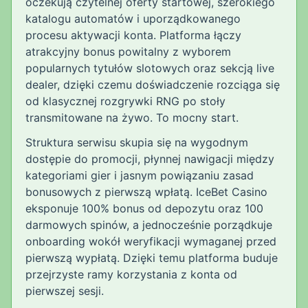
oczekują czytelnej oferty startowej, szerokiego
katalogu automatów i uporządkowanego
procesu aktywacji konta. Platforma łączy
atrakcyjny bonus powitalny z wyborem
popularnych tytułów slotowych oraz sekcją live
dealer, dzięki czemu doświadczenie rozciąga się
od klasycznej rozgrywki RNG po stoły
transmitowane na żywo. To mocny start.
Struktura serwisu skupia się na wygodnym
dostępie do promocji, płynnej nawigacji między
kategoriami gier i jasnym powiązaniu zasad
bonusowych z pierwszą wpłatą. IceBet Casino
eksponuje 100% bonus od depozytu oraz 100
darmowych spinów, a jednocześnie porządkuje
onboarding wokół weryfikacji wymaganej przed
pierwszą wypłatą. Dzięki temu platforma buduje
przejrzyste ramy korzystania z konta od
pierwszej sesji.