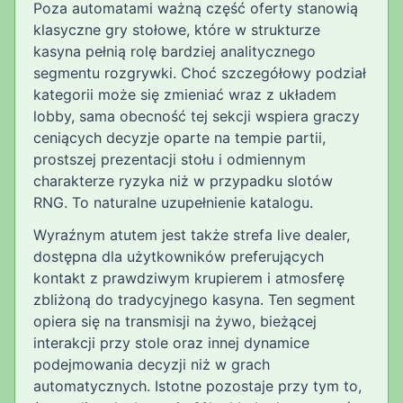
Poza automatami ważną część oferty stanowią
klasyczne gry stołowe, które w strukturze
kasyna pełnią rolę bardziej analitycznego
segmentu rozgrywki. Choć szczegółowy podział
kategorii może się zmieniać wraz z układem
lobby, sama obecność tej sekcji wspiera graczy
ceniących decyzje oparte na tempie partii,
prostszej prezentacji stołu i odmiennym
charakterze ryzyka niż w przypadku slotów
RNG. To naturalne uzupełnienie katalogu.
Wyraźnym atutem jest także strefa live dealer,
dostępna dla użytkowników preferujących
kontakt z prawdziwym krupierem i atmosferę
zbliżoną do tradycyjnego kasyna. Ten segment
opiera się na transmisji na żywo, bieżącej
interakcji przy stole oraz innej dynamice
podejmowania decyzji niż w grach
automatycznych. Istotne pozostaje przy tym to,