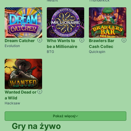
NetEnt
Thunderkick
Dream Catcher
Who Wants to
Brawlers Bar
Evolution
be a Millionaire
Cash Collec
BTG
Quickspin
Wanted Dead or
a Wild
Hacksaw
Pokaż więcej
Gry na żywo