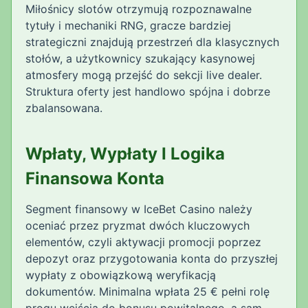
Miłośnicy slotów otrzymują rozpoznawalne
tytuły i mechaniki RNG, gracze bardziej
strategiczni znajdują przestrzeń dla klasycznych
stołów, a użytkownicy szukający kasynowej
atmosfery mogą przejść do sekcji live dealer.
Struktura oferty jest handlowo spójna i dobrze
zbalansowana.
Wpłaty, Wypłaty I Logika
Finansowa Konta
Segment finansowy w IceBet Casino należy
oceniać przez pryzmat dwóch kluczowych
elementów, czyli aktywacji promocji poprzez
depozyt oraz przygotowania konta do przyszłej
wypłaty z obowiązkową weryfikacją
dokumentów. Minimalna wpłata 25 € pełni rolę
progu wejścia do bonusu powitalnego, a sam