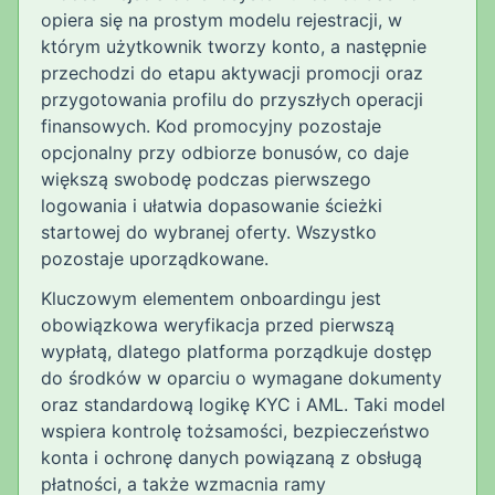
opiera się na prostym modelu rejestracji, w
którym użytkownik tworzy konto, a następnie
przechodzi do etapu aktywacji promocji oraz
przygotowania profilu do przyszłych operacji
finansowych. Kod promocyjny pozostaje
opcjonalny przy odbiorze bonusów, co daje
większą swobodę podczas pierwszego
logowania i ułatwia dopasowanie ścieżki
startowej do wybranej oferty. Wszystko
pozostaje uporządkowane.
Kluczowym elementem onboardingu jest
obowiązkowa weryfikacja przed pierwszą
wypłatą, dlatego platforma porządkuje dostęp
do środków w oparciu o wymagane dokumenty
oraz standardową logikę KYC i AML. Taki model
wspiera kontrolę tożsamości, bezpieczeństwo
konta i ochronę danych powiązaną z obsługą
płatności, a także wzmacnia ramy