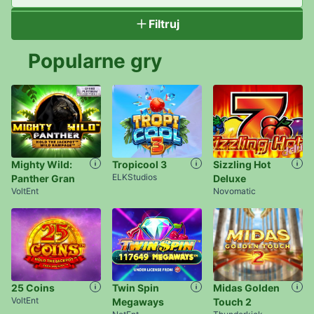
Filtruj
Popularne gry
Mighty Wild:
Tropicool 3
Sizzling Hot
ELKStudios
Panther Gran
Deluxe
VoltEnt
Novomatic
25 Coins
Twin Spin
Midas Golden
VoltEnt
Megaways
Touch 2