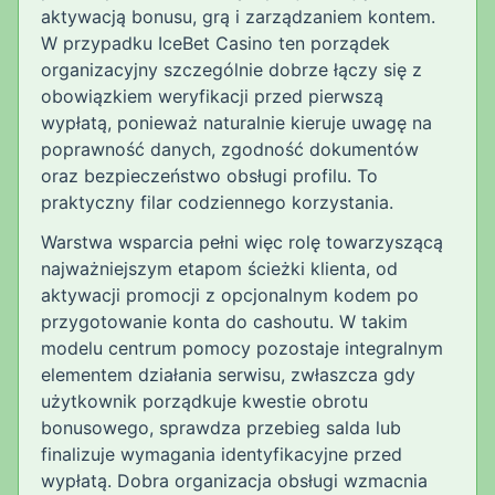
aktywacją bonusu, grą i zarządzaniem kontem.
W przypadku IceBet Casino ten porządek
organizacyjny szczególnie dobrze łączy się z
obowiązkiem weryfikacji przed pierwszą
wypłatą, ponieważ naturalnie kieruje uwagę na
poprawność danych, zgodność dokumentów
oraz bezpieczeństwo obsługi profilu. To
praktyczny filar codziennego korzystania.
Warstwa wsparcia pełni więc rolę towarzyszącą
najważniejszym etapom ścieżki klienta, od
aktywacji promocji z opcjonalnym kodem po
przygotowanie konta do cashoutu. W takim
modelu centrum pomocy pozostaje integralnym
elementem działania serwisu, zwłaszcza gdy
użytkownik porządkuje kwestie obrotu
bonusowego, sprawdza przebieg salda lub
finalizuje wymagania identyfikacyjne przed
wypłatą. Dobra organizacja obsługi wzmacnia