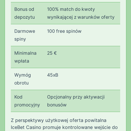
Bonus od
100% match do kwoty
depozytu
wynikającej z warunków oferty
Darmowe
100 free spinów
spiny
Minimalna
25 €
wpłata
Wymóg
45xB
obrotu
Kod
Opcjonalny przy aktywacji
promocyjny
bonusów
Z perspektywy użytkowej oferta powitalna
IceBet Casino promuje kontrolowane wejście do