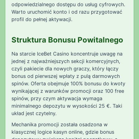
odpowiedzialnego dostępu do usług cyfrowych.
Warto uruchomić konto i od razu przygotować
profil do pełnej aktywacji.
Struktura Bonusu Powitalnego
Na starcie IceBet Casino koncentruje uwagę na
jednej z najważniejszych sekcji komercyjnych,
czyli pakiecie dla nowych graczy, który łączy
bonus od pierwszej wpłaty z pulą darmowych
spinów. Oferta obejmuje 100% bonusu do kwoty
wynikającej z warunków promocji oraz 100 free
spinów, przy czym aktywacja wymaga
minimalnego depozytu w wysokości 25 €. Taki
układ jest czytelny.
Mechanika promocji została osadzona w
klasycznej logice kasyn online, gdzie bonus